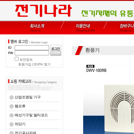
환풍기
보안접속
회원가입
|
ID/PW 찾기
산업조명및 기구
램프류
배선기구및 멀티코드
차단기
전기공사자재