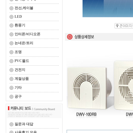
전선,케이블
LED
환풍기
인터폰/비디오폰
논네온/트리
조명
PVC몰드
건전지
계절상품
기타
공구
질문과 대답
사용후기 모음