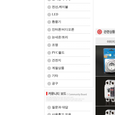
전선,케이블
LED
환풍기
인터폰/비디오폰
논네온/트리
조명
PVC몰드
건전지
계절상품
기타
공구
질문과 대답
사용후기 모음