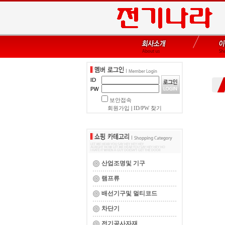
보안접속
회원가입
|
ID/PW 찾기
산업조명및 기구
램프류
배선기구및 멀티코드
차단기
전기공사자재