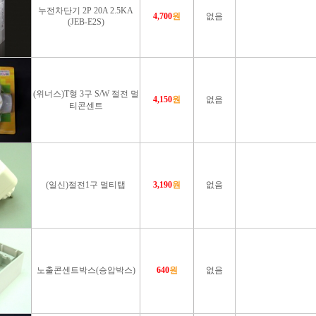
누전차단기 2P 20A 2.5KA
4,700
원
없음
(JEB-E2S)
(위너스)T형 3구 S/W 절전 멀
4,150
원
없음
티콘센트
(일신)절전1구 멀티탭
3,190
원
없음
노출콘센트박스(승압박스)
640
원
없음