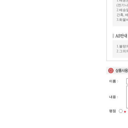
1.배송
(전기
2.배송
간혹, 
3.화
1.불량
2.그외
이름 :
내용 :
평점
★