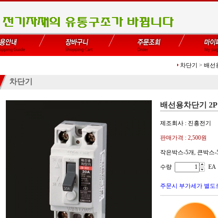
차단기
>
배선
차단기
배선용차단기 2P 30
제조회사 : 진흥전기
판매가격 :
2,500원
작은박스-5개, 큰박스-
수량
EA
주문시 부가세가 별도