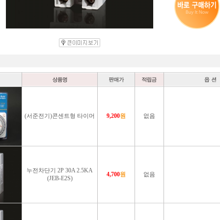
(서준전기)콘센트형 타이머
9,200
원
없음
누전차단기 2P 30A 2.5KA
4,700
원
없음
(JEB-E2S)