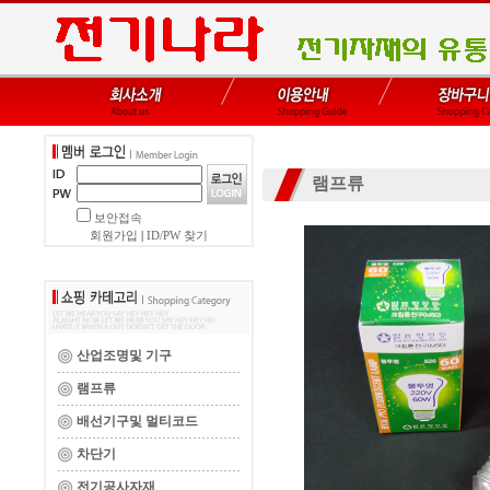
램프류
보안접속
회원가입
|
ID/PW 찾기
산업조명및 기구
램프류
배선기구및 멀티코드
차단기
전기공사자재