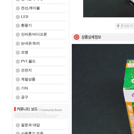
전선,케이블
LED
환풍기
인터폰/비디오폰
논네온/트리
조명
PVC몰드
건전지
계절상품
기타
공구
질문과 대답
사용후기 모음