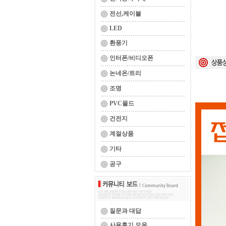
전선,케이블
LED
환풍기
인터폰/비디오폰
논네온/트리
조명
PVC몰드
건전지
계절상품
기타
공구
질문과 대답
사용후기 모음