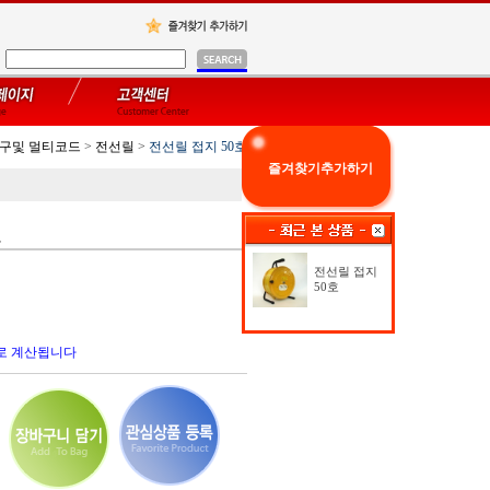
구및 멀티코드
>
전선릴
>
전선릴 접지 50호
즐겨찾기추가하기
호
전선릴 접지
50호
로 계산됩니다