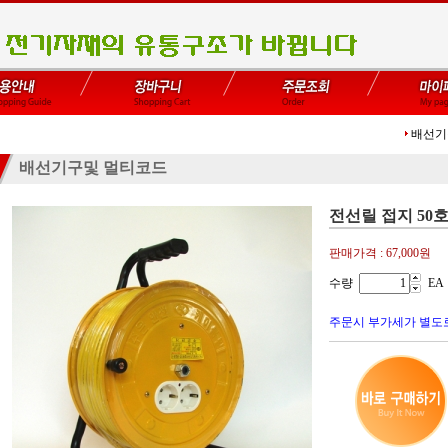
배선기
배선기구및 멀티코드
전선릴 접지 50
판매가격 :
67,000원
수량
EA
주문시 부가세가 별도