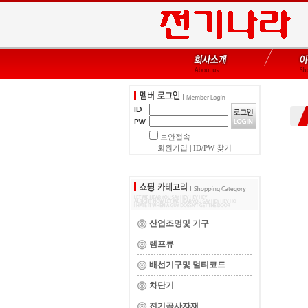
보안접속
회원가입
|
ID/PW 찾기
산업조명및 기구
램프류
배선기구및 멀티코드
차단기
전기공사자재