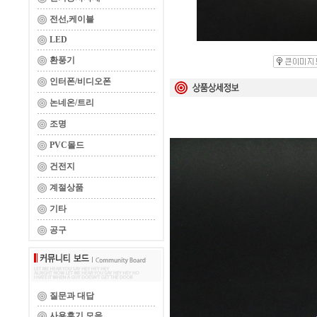
전선,케이블
LED
환풍기
인터폰/비디오폰
논네온/트리
조명
PVC몰드
건전지
계절상품
기타
공구
질문과 대답
사용후기 모음