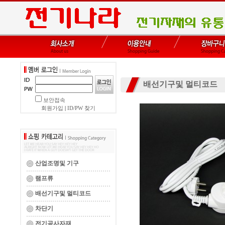
배선기구및 멀티코드
보안접속
회원가입
|
ID/PW 찾기
산업조명및 기구
램프류
배선기구및 멀티코드
차단기
전기공사자재