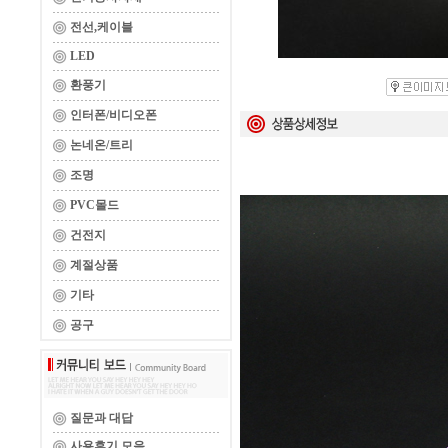
전선,케이블
LED
환풍기
인터폰/비디오폰
논네온/트리
조명
PVC몰드
건전지
계절상품
기타
공구
질문과 대답
사용후기 모음