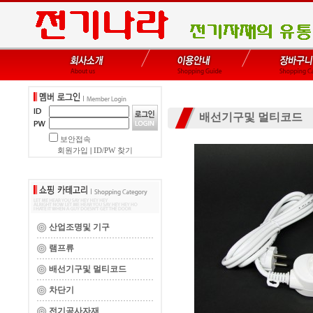
배선기구및 멀티코드
보안접속
회원가입
|
ID/PW 찾기
산업조명및 기구
램프류
배선기구및 멀티코드
차단기
전기공사자재