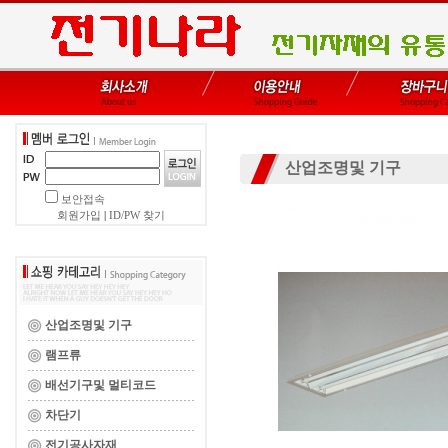
산업조명및 기구
보안접속
회원가입
|
ID/PW 찾기
산업조명및 기구
램프류
배선기구및 멀티코드
차단기
전기공사자재