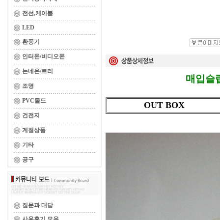
전선,케이블
LED
환풍기
인터폰/비디오폰
논네온/트리
매입슬
조명
PVC몰드
OUT BOX
건전지
계절상품
기타
공구
질문과 대답
사용후기 모음