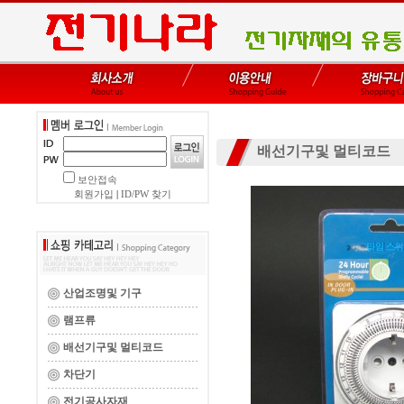
배선기구및 멀티코드
보안접속
회원가입
|
ID/PW 찾기
산업조명및 기구
램프류
배선기구및 멀티코드
차단기
전기공사자재