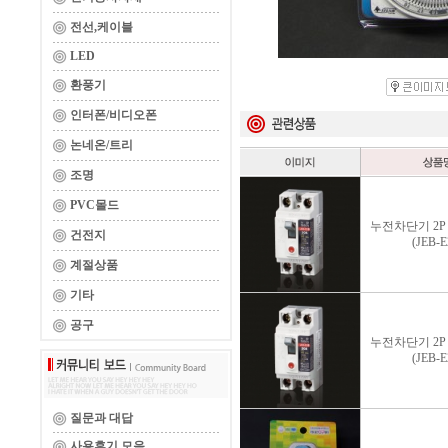
전선,케이블
LED
환풍기
인터폰/비디오폰
논네온/트리
조명
PVC몰드
누전차단기 2P 3
건전지
(JEB-E
계절상품
기타
공구
누전차단기 2P 2
(JEB-E
질문과 대답
사용후기 모음