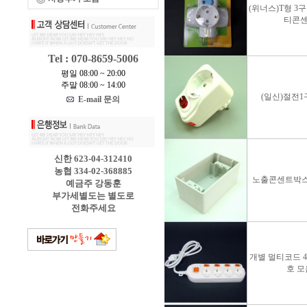
(위너스)T형 3구
티콘
Tel : 070-8659-5006
평일 08:00 ~ 20:00
주말 08:00 ~ 14:00
(일신)절전1
E-mail 문의
신한 623-04-312410
농협 334-02-368885
노출콘센트박스
예금주 강동훈
부가세별도는 별도로
전화주세요
개별 멀티코드 4구
호 모