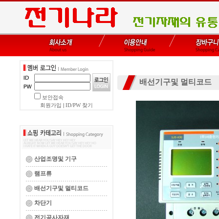
배선기구및 멀티코드
보안접속
회원가입
|
ID/PW 찾기
산업조명및 기구
램프류
배선기구및 멀티코드
차단기
전기공사자재