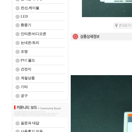
전선,케이블
LED
환풍기
인터폰/비디오폰
논네온/트리
조명
PVC몰드
건전지
계절상품
기타
공구
질문과 대답
사용후기 모음