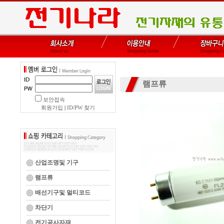
램프류
보안접속
회원가입
|
ID/PW 찾기
산업조명및 기구
램프류
배선기구및 멀티코드
차단기
전기공사자재