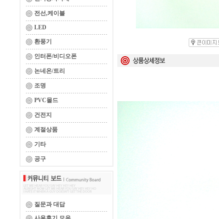
전선,케이블
LED
환풍기
인터폰/비디오폰
논네온/트리
조명
PVC몰드
건전지
계절상품
기타
공구
질문과 대답
사용후기 모음