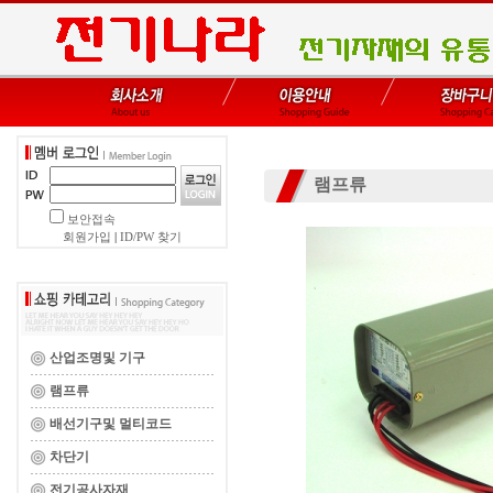
램프류
보안접속
회원가입
|
ID/PW 찾기
산업조명및 기구
램프류
배선기구및 멀티코드
차단기
전기공사자재