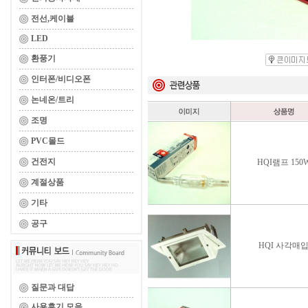
전선,케이블
LED
환풍기
인터폰/비디오폰
논네온/트리
조명
PVC몰드
건전지
HQI램프 150
계절상품
기타
공구
HQI 사각매
질문과 대답
사용후기 모음