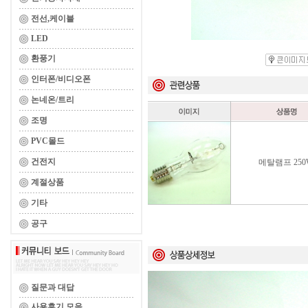
전선,케이블
LED
환풍기
인터폰/비디오폰
논네온/트리
조명
PVC몰드
건전지
메탈램프 250
계절상품
기타
공구
질문과 대답
사용후기 모음