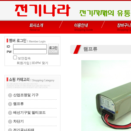
램프류
보안접속
회원가입
|
ID/PW 찾기
산업조명및 기구
램프류
배선기구및 멀티코드
차단기
전기공사자재