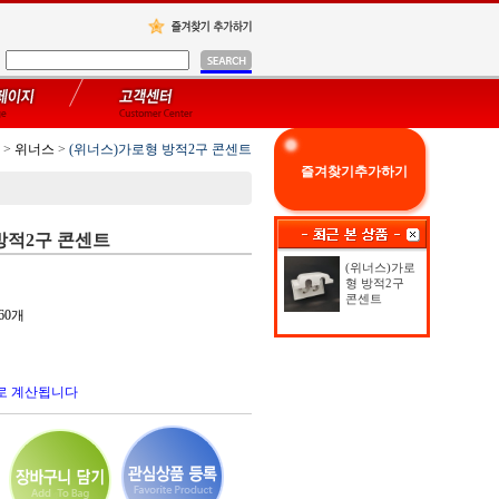
>
위너스
>
(위너스)가로형 방적2구 콘센트
즐겨찾기추가하기
방적2구 콘센트
(위너스)가로
형 방적2구
콘센트
60개
로 계산됩니다