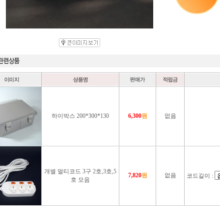
하이박스 200*300*130
6,300
원
없음
개별 멀티코드 3구 2호,3호,5
7,820
원
없음
코드길이 :
호 모음