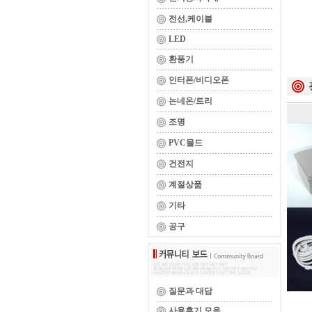
전선,케이블
LED
환풍기
인터폰/비디오폰
논네온/트리
조명
PVC몰드
건전지
계절상품
기타
공구
질문과 대답
사용후기 모음