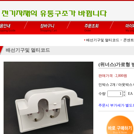
배선기구및 멀티코드
>
콘센트
배선기구및 멀티코드
(위너스)가로형 
판매가격 :
2,800원
인박스 2개 / 아웃박스 
수량
EA
주문시 부가세가 별도