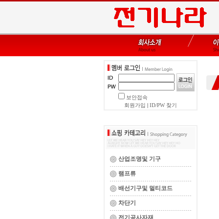
보안접속
회원가입
|
ID/PW 찾기
산업조명및 기구
램프류
배선기구및 멀티코드
차단기
전기공사자재