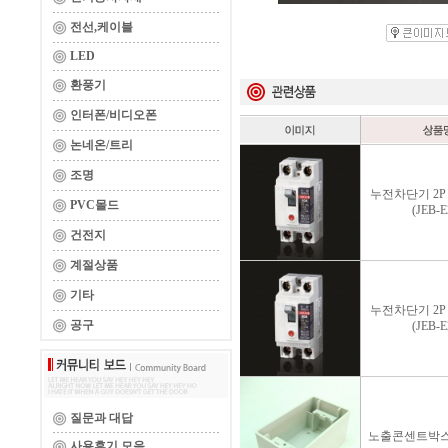
전선,케이블
LED
환풍기
인터폰/비디오폰
논네온/트리
조명
누전차단기 2P 3
PVC몰드
(JEB-E
건전지
계절상품
기타
누전차단기 2P 2
공구
(JEB-E
질문과 대답
노출콘센트박스
사용후기 모음