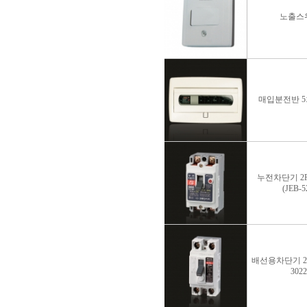
노출스
매입분전반 5회
누전차단기 2P 
(JEB-5
배선용차단기 2P 
3022