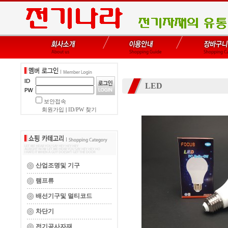
LED
보안접속
회원가입
|
ID/PW 찾기
산업조명및 기구
램프류
배선기구및 멀티코드
차단기
전기공사자재