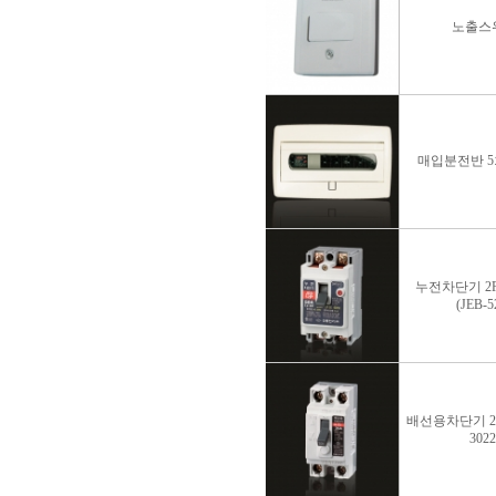
노출스
매입분전반 5회
누전차단기 2P 
(JEB-5
배선용차단기 2P 
3022