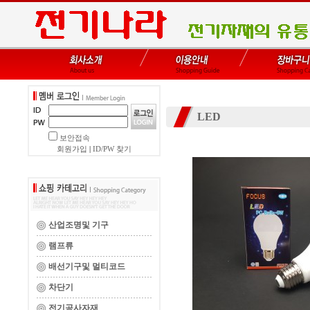
LED
보안접속
회원가입
|
ID/PW 찾기
산업조명및 기구
램프류
배선기구및 멀티코드
차단기
전기공사자재