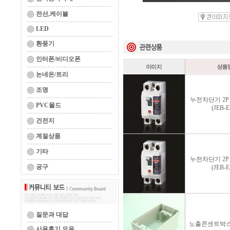
전선,케이블
LED
환풍기
인터폰/비디오폰
논네온/트리
조명
누전차단기 2P 3
PVC몰드
(JEB-E
건전지
계절상품
기타
누전차단기 2P 2
공구
(JEB-E
질문과 대답
노출콘센트박스
사용후기 모음