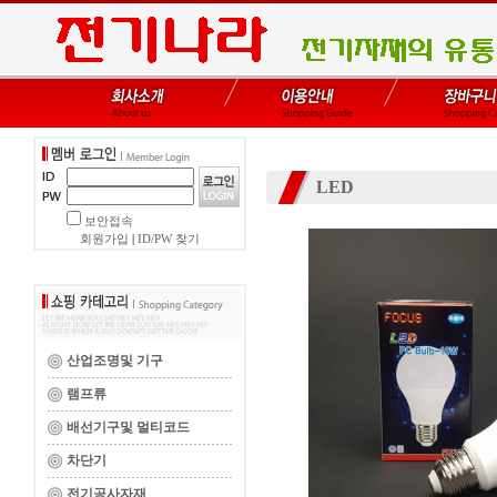
LED
보안접속
회원가입
|
ID/PW 찾기
산업조명및 기구
램프류
배선기구및 멀티코드
차단기
전기공사자재