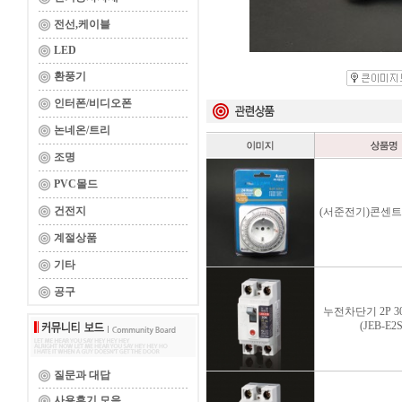
전선,케이블
LED
환풍기
인터폰/비디오폰
논네온/트리
조명
PVC몰드
건전지
(서준전기)콘센트
계절상품
기타
공구
누전차단기 2P 30
(JEB-E2S
질문과 대답
사용후기 모음