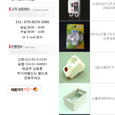
누전차단기 2P 20
(JEB-E2S
Tel : 070-8659-5006
평일 08:00 ~ 20:00
주말 08:00 ~ 14:00
(위너스)T형 3구 S
E-mail 문의
티콘센
신한 623-04-312410
농협 334-02-368885
(일신)절전1구
예금주 강동훈
부가세별도는 별도로
전화주세요
노출콘센트박스(