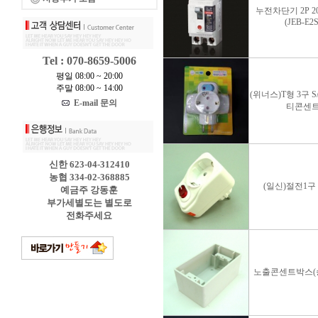
누전차단기 2P 20
(JEB-E2S
Tel : 070-8659-5006
평일 08:00 ~ 20:00
주말 08:00 ~ 14:00
(위너스)T형 3구 S
E-mail 문의
티콘센
신한 623-04-312410
농협 334-02-368885
(일신)절전1구
예금주 강동훈
부가세별도는 별도로
전화주세요
노출콘센트박스(