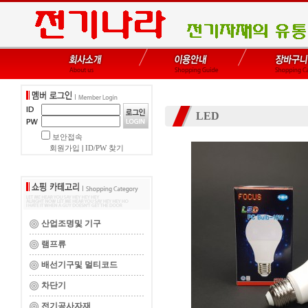
LED
보안접속
회원가입
|
ID/PW 찾기
산업조명및 기구
램프류
배선기구및 멀티코드
차단기
전기공사자재