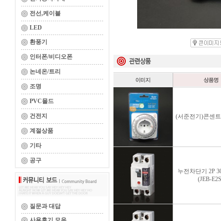
전선,케이블
LED
환풍기
인터폰/비디오폰
논네온/트리
조명
PVC몰드
건전지
(서준전기)콘센트
계절상품
기타
공구
누전차단기 2P 30
(JEB-E2S
질문과 대답
사용후기 모음