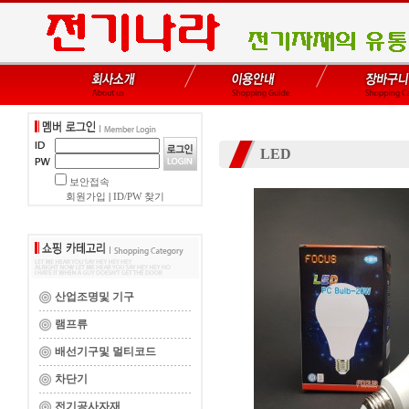
LED
보안접속
회원가입
|
ID/PW 찾기
산업조명및 기구
램프류
배선기구및 멀티코드
차단기
전기공사자재