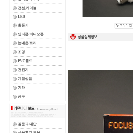
전선,케이블
LED
환풍기
인터폰/비디오폰
논네온/트리
조명
PVC몰드
건전지
계절상품
기타
공구
질문과 대답
사용후기 모음