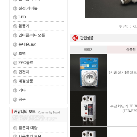
전선,케이블
LED
환풍기
인터폰/비디오폰
논네온/트리
조명
PVC몰드
건전지
(서준전기)콘센트
계절상품
기타
공구
누전차단기 2P 30
(JEB-E2S
질문과 대답
사용후기 모음