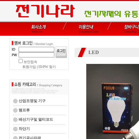
LED
보안접속
회원가입
|
ID/PW 찾기
산업조명및 기구
램프류
배선기구및 멀티코드
차단기
전기공사자재