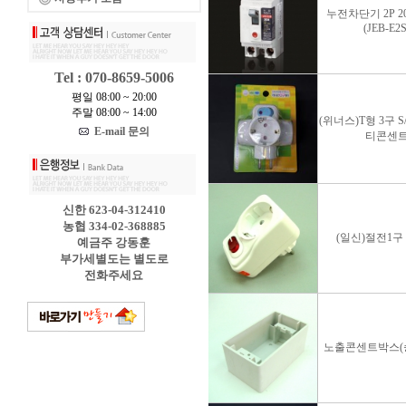
누전차단기 2P 20
(JEB-E2S
Tel : 070-8659-5006
평일 08:00 ~ 20:00
주말 08:00 ~ 14:00
(위너스)T형 3구 S
E-mail 문의
티콘센
신한 623-04-312410
농협 334-02-368885
(일신)절전1구
예금주 강동훈
부가세별도는 별도로
전화주세요
노출콘센트박스(