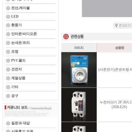
전선,케이블
LED
환풍기
인터폰/비디오폰
논네온/트리
조명
PVC몰드
건전지
(서준전기)콘센트형 
계절상품
기타
공구
누전차단기 2P 30A 2
(JEB-E2S)
질문과 대답
사용후기 모음