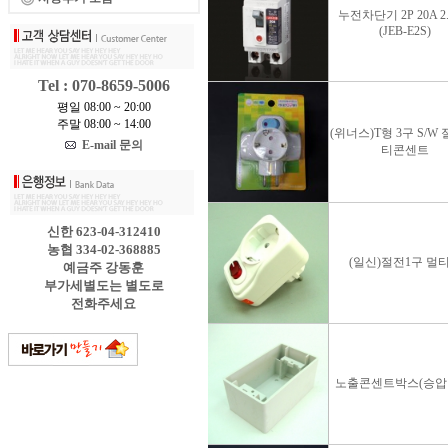
누전차단기 2P 20A 2
(JEB-E2S)
Tel : 070-8659-5006
평일 08:00 ~ 20:00
주말 08:00 ~ 14:00
(위너스)T형 3구 S/W
E-mail 문의
티콘센트
신한 623-04-312410
농협 334-02-368885
(일신)절전1구 멀
예금주 강동훈
부가세별도는 별도로
전화주세요
노출콘센트박스(승압