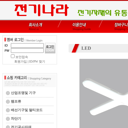
LED
보안접속
회원가입
|
ID/PW 찾기
산업조명및 기구
램프류
배선기구및 멀티코드
차단기
전기공사자재