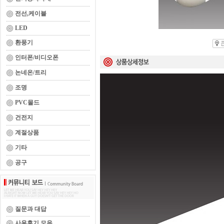
전선,케이블
LED
환풍기
인터폰/비디오폰
논네온/트리
조명
PVC몰드
건전지
계절상품
기타
공구
질문과 대답
사용후기 모음