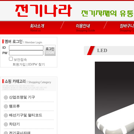
LED
보안접속
회원가입
|
ID/PW 찾기
산업조명및 기구
램프류
배선기구및 멀티코드
차단기
전기공사자재