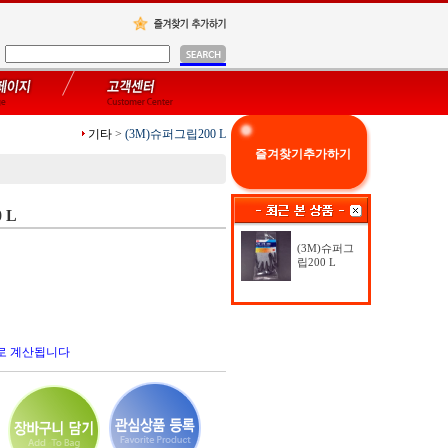
기타
>
(3M)슈퍼그립200 L
즐겨찾기추가하기
 L
(3M)슈퍼그
립200 L
로 계산됩니다