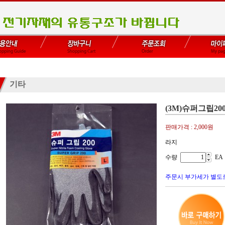
기타
(3M)슈퍼그립200
판매가격 :
2,000원
라지
수량
EA
주문시 부가세가 별도