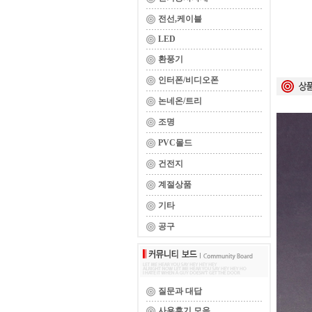
전선,케이블
LED
환풍기
인터폰/비디오폰
논네온/트리
조명
PVC몰드
건전지
계절상품
기타
공구
질문과 대답
사용후기 모음