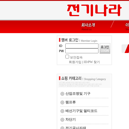
보안접속
회원가입
|
ID/PW 찾기
산업조명및 기구
램프류
배선기구및 멀티코드
차단기
전기공사자재