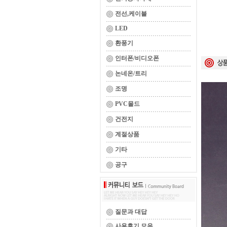
전선,케이블
LED
환풍기
인터폰/비디오폰
논네온/트리
조명
PVC몰드
건전지
계절상품
기타
공구
질문과 대답
사용후기 모음