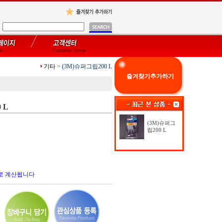
기타
>
(3M)슈퍼그립200 L
즐겨찾기추가하기
 L
(3M)슈퍼그
립200 L
로 계산됩니다