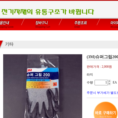
기타
(3M)슈퍼그립200
판매가격 :
2,000원
라지
수량
EA
주문시 부가세가 별도