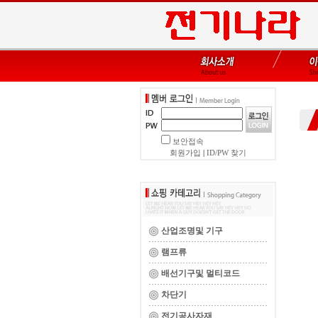
보안접속
회원가입
|
ID/PW 찾기
산업조명및 기구
램프류
배선기구및 멀티코드
차단기
전기공사자재