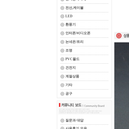
전선,케이블
LED
환풍기
인터폰/비디오폰
논네온/트리
조명
PVC몰드
건전지
계절상품
기타
공구
질문과 대답
사용후기 모음