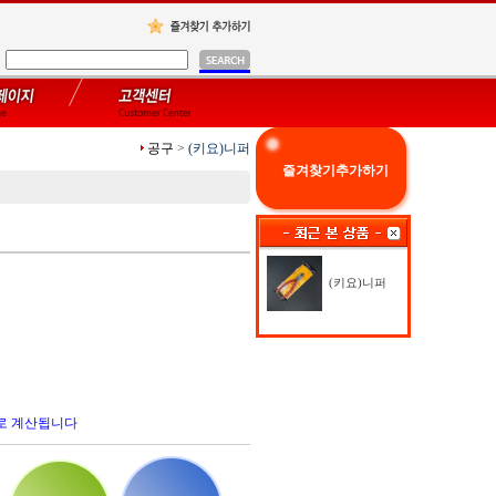
공구
>
(키요)니퍼
즐겨찾기추가하기
(키요)니퍼
로 계산됩니다