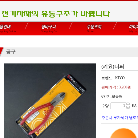
공구
(키요)니퍼
브랜드 : KIYO
판매가격 :
3,200원
6인지,보급형
수량
EA
주문시 부가세가 별도