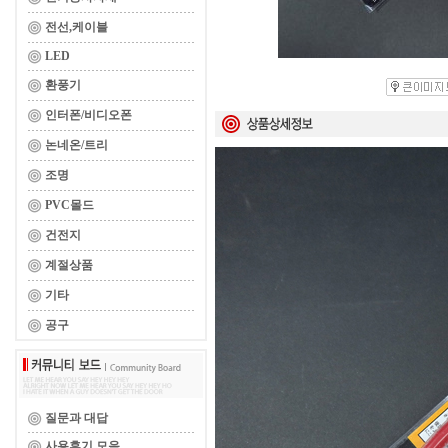
전선,케이블
LED
환풍기
인터폰/비디오폰
논네온/트리
조명
PVC몰드
건전지
계절상품
기타
공구
질문과 대답
사용후기 모음