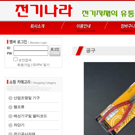
공구
보안접속
회원가입
|
ID/PW 찾기
산업조명및 기구
램프류
배선기구및 멀티코드
차단기
전기공사자재