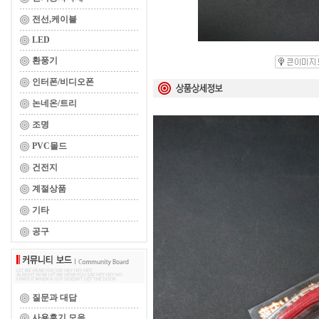
전선,케이블
LED
환풍기
인터폰/비디오폰
논네온/트리
조명
PVC몰드
건전지
계절상품
기타
공구
질문과 대답
사용후기 모음