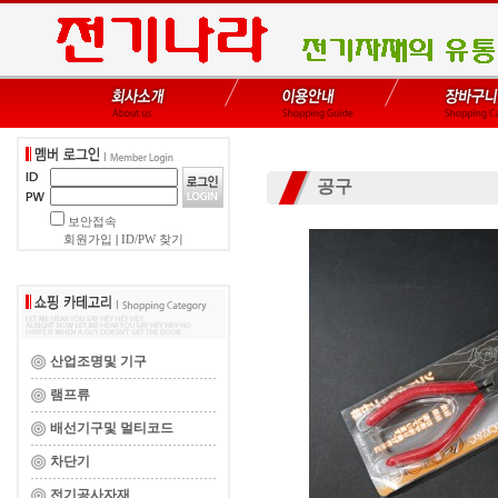
공구
보안접속
회원가입
|
ID/PW 찾기
산업조명및 기구
램프류
배선기구및 멀티코드
차단기
전기공사자재