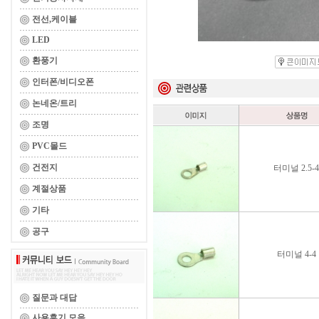
전선,케이블
LED
환풍기
인터폰/비디오폰
논네온/트리
조명
PVC몰드
건전지
터미널 2.5-4
계절상품
기타
공구
터미널 4-4
질문과 대답
사용후기 모음