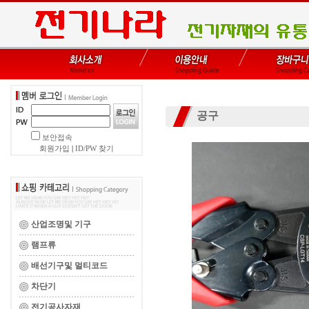
공구
보안접속
회원가입
|
ID/PW 찾기
산업조명및 기구
램프류
배선기구및 멀티코드
차단기
전기공사자재