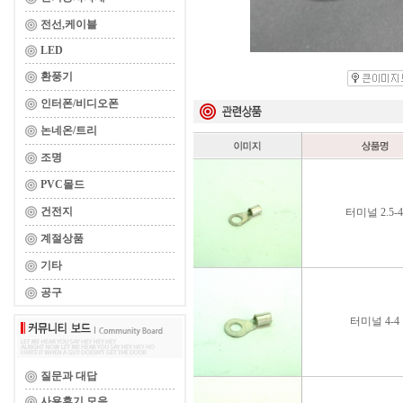
전선,케이블
LED
환풍기
인터폰/비디오폰
논네온/트리
조명
PVC몰드
건전지
터미널 2.5-4
계절상품
기타
공구
터미널 4-4
질문과 대답
사용후기 모음