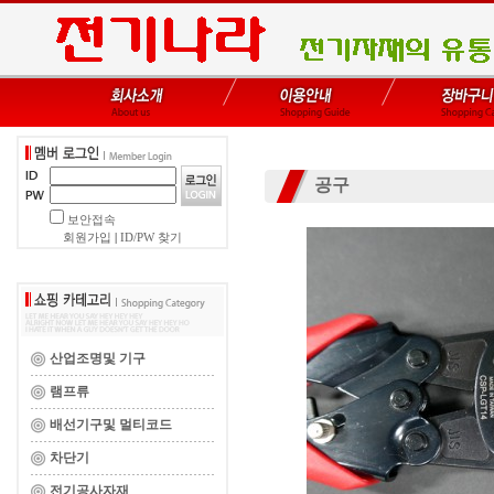
공구
보안접속
회원가입
|
ID/PW 찾기
산업조명및 기구
램프류
배선기구및 멀티코드
차단기
전기공사자재