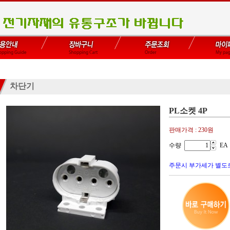
차단기
PL소켓 4P
판매가격 :
230원
수량
EA
주문시 부가세가 별도