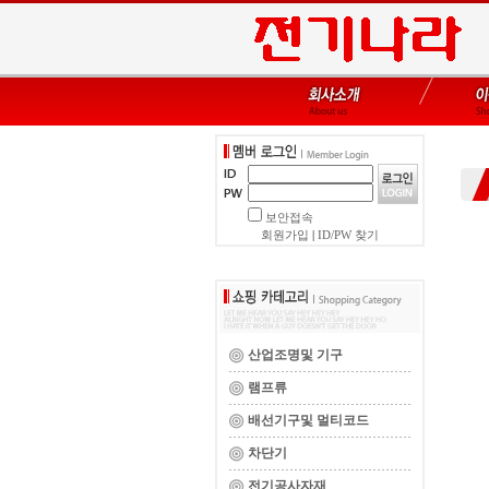
보안접속
회원가입
|
ID/PW 찾기
산업조명및 기구
램프류
배선기구및 멀티코드
차단기
전기공사자재