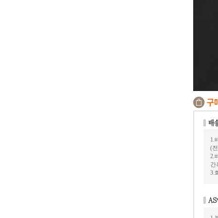
1
(
2
간
3