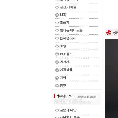
전선,케이블
LED
환풍기
인터폰/비디오폰
논네온/트리
조명
PVC몰드
건전지
계절상품
기타
공구
질문과 대답
사용후기 모음