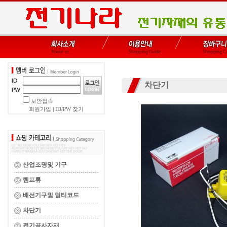
차단기
보안접속
회원가입
|
ID/PW 찾기
산업조명및 기구
램프류
배선기구및 멀티코드
차단기
전기공사자재