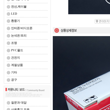
전선,케이블
LED
환풍기
인터폰/비디오폰
논네온/트리
조명
PVC몰드
건전지
계절상품
기타
공구
질문과 대답
사용후기 모음