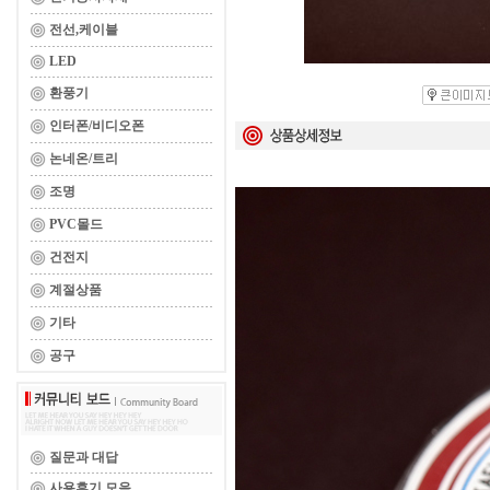
전선,케이블
LED
환풍기
인터폰/비디오폰
논네온/트리
조명
PVC몰드
건전지
계절상품
기타
공구
질문과 대답
사용후기 모음