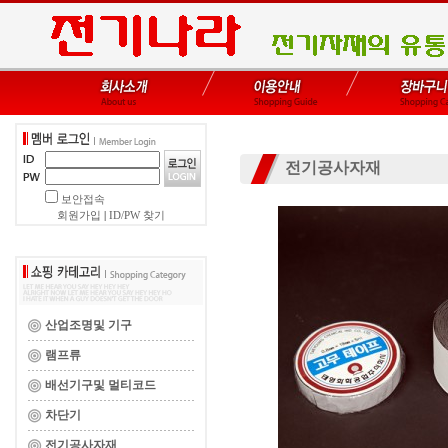
전기공사자재
보안접속
회원가입
|
ID/PW 찾기
산업조명및 기구
램프류
배선기구및 멀티코드
차단기
전기공사자재