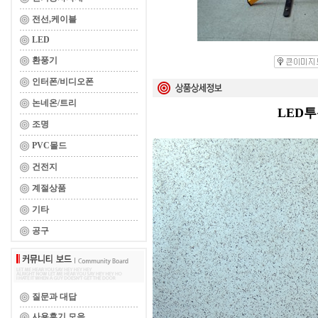
전선,케이블
LED
환풍기
인터폰/비디오폰
논네온/트리
LED
조명
PVC몰드
건전지
계절상품
기타
공구
질문과 대답
사용후기 모음