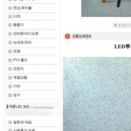
전선,케이블
LED
환풍기
인터폰/비디오폰
논네온/트리
LED
조명
PVC몰드
건전지
계절상품
기타
공구
질문과 대답
사용후기 모음