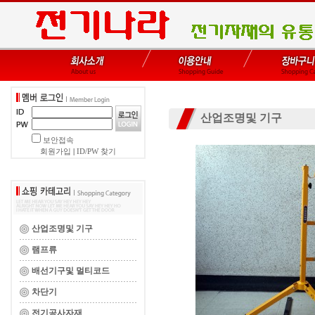
산업조명및 기구
보안접속
회원가입
|
ID/PW 찾기
산업조명및 기구
램프류
배선기구및 멀티코드
차단기
전기공사자재