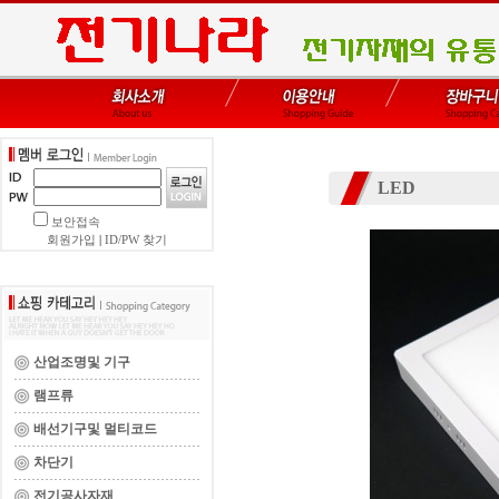
LED
보안접속
회원가입
|
ID/PW 찾기
산업조명및 기구
램프류
배선기구및 멀티코드
차단기
전기공사자재