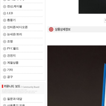
전선,케이블
LED
환풍기
인터폰/비디오폰
논네온/트리
조명
PVC몰드
건전지
계절상품
기타
공구
질문과 대답
사용후기 모음