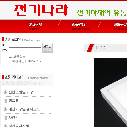
LED
보안접속
회원가입
|
ID/PW 찾기
산업조명및 기구
램프류
배선기구및 멀티코드
차단기
전기공사자재