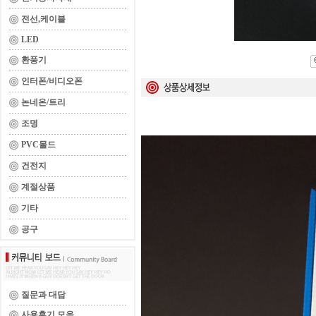
전선,케이블
LED
환풍기
인터폰/비디오폰
논네온/트리
조명
PVC몰드
건전지
계절상품
기타
공구
질문과 대답
사용후기 모음