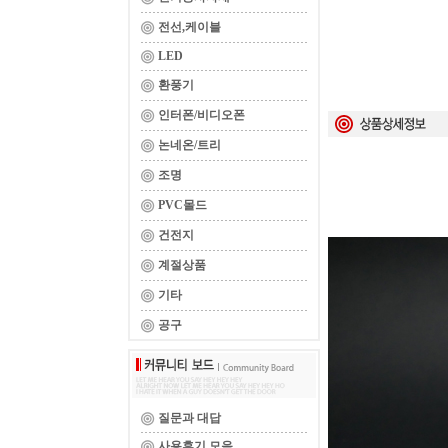
전선,케이블
LED
환풍기
인터폰/비디오폰
논네온/트리
조명
PVC몰드
건전지
계절상품
기타
공구
질문과 대답
사용후기 모음