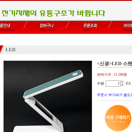
LED
<신광>LED 스
판매가격 :
11,100원
수량
EA
주문시 부가세가 별도