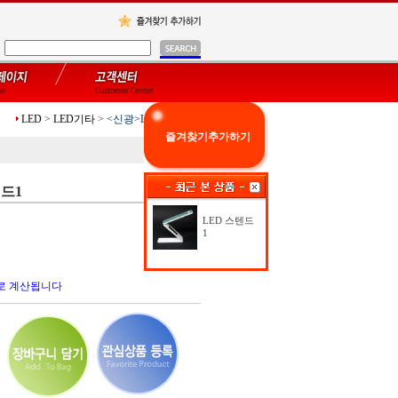
LED
>
LED기타
>
<신광>LED 스텐드1
즐겨찾기추가하기
텐드1
LED 스텐드
1
로 계산됩니다