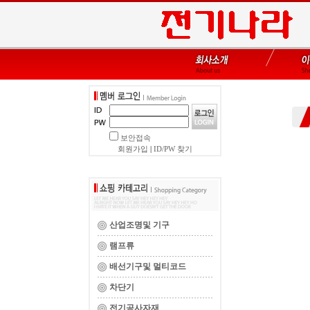
보안접속
회원가입
|
ID/PW 찾기
산업조명및 기구
램프류
배선기구및 멀티코드
차단기
전기공사자재