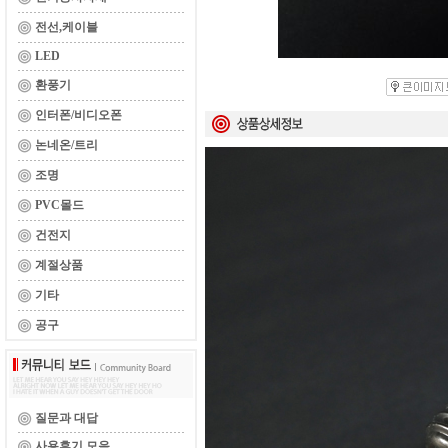
전선,케이블
LED
환풍기
인터폰/비디오폰
논네온/트리
조명
PVC몰드
건전지
계절상품
기타
공구
질문과 대답
사용후기 모음