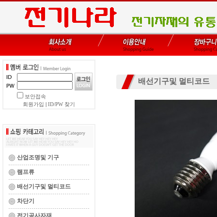
배선기구및 멀티코드
보안접속
회원가입
|
ID/PW 찾기
산업조명및 기구
램프류
배선기구및 멀티코드
차단기
전기공사자재