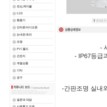
전선,케이블
LED
환풍기
인터폰/비디오폰
논네온/트리
조명
 - 세련되고 슬림한 엣지 디자인

PVC몰드
 - IP67등급과 긴 수명시간(25000hr)으로 품질우수

건전지
계절상품
기타
공구
 -간판조명 실내외 벽등 조형물 조명 주차장 조명 공장 조명 
질문과 대답
사용후기 모음