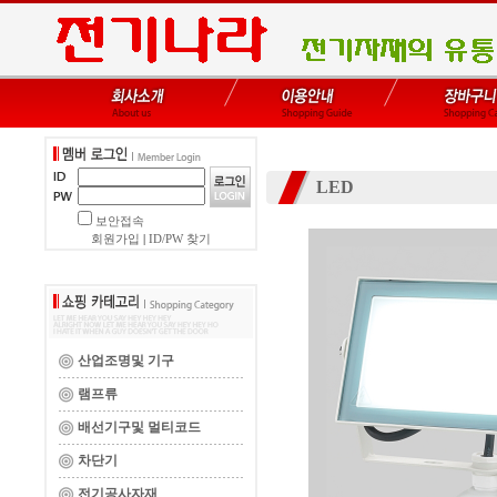
LED
보안접속
회원가입
|
ID/PW 찾기
산업조명및 기구
램프류
배선기구및 멀티코드
차단기
전기공사자재