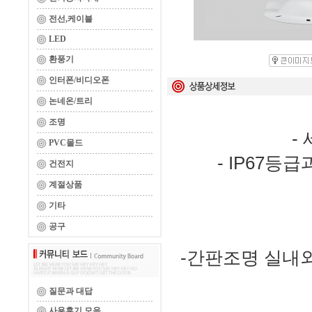
전선,케이블
LED
환풍기
인터폰/비디오폰
논네온/트리
조명
 - 세련되고 슬림한 엣지 디자인

PVC몰드
 - IP67등급과 긴 수명시간(25000hr)으로 품질우수

건전지
계절상품
기타
공구
 -간판조명 실내외 벽등 조형물 조명 주차장 조명 공장 조명 
질문과 대답
사용후기 모음