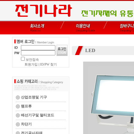
LED
보안접속
회원가입
|
ID/PW 찾기
산업조명및 기구
램프류
배선기구및 멀티코드
차단기
전기공사자재