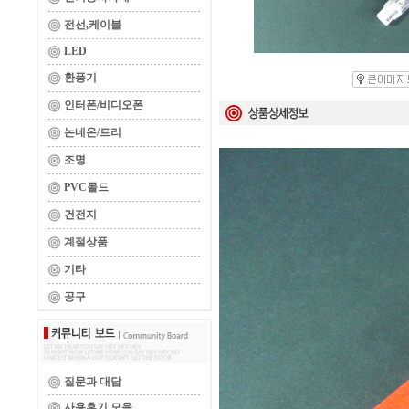
전선,케이블
LED
환풍기
인터폰/비디오폰
논네온/트리
조명
PVC몰드
건전지
계절상품
기타
공구
질문과 대답
사용후기 모음