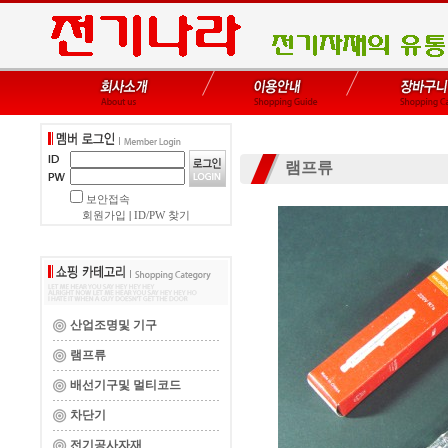
램프류
보안접속
회원가입
|
ID/PW 찾기
산업조명및 기구
램프류
배선기구및 멀티코드
차단기
전기공사자재