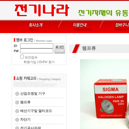
램프류
보안접속
회원가입
|
ID/PW 찾기
산업조명및 기구
램프류
배선기구및 멀티코드
차단기
전기공사자재