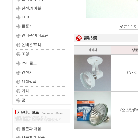
전선,케이블
LED
환풍기
인터폰/비디오폰
논네온/트리
조명
PVC몰드
건전지
PAR3
계절상품
기타
공구
(오스람)PA
질문과 대답
사용후기 모음