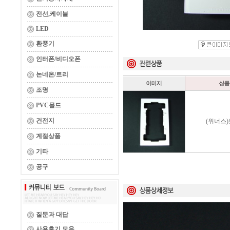
전선,케이블
LED
환풍기
인터폰/비디오폰
논네온/트리
조명
PVC몰드
건전지
(위너스
계절상품
기타
공구
질문과 대답
사용후기 모음