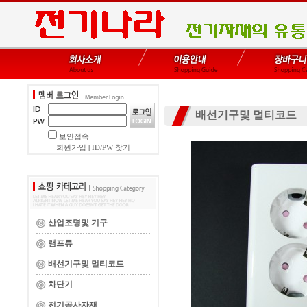
배선기구및 멀티코드
보안접속
회원가입
|
ID/PW 찾기
산업조명및 기구
램프류
배선기구및 멀티코드
차단기
전기공사자재