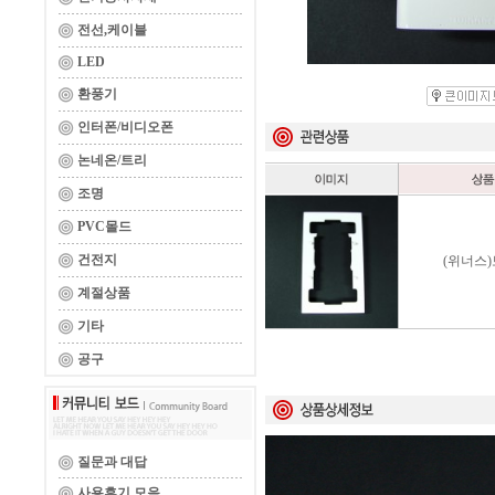
전선,케이블
LED
환풍기
인터폰/비디오폰
논네온/트리
조명
PVC몰드
건전지
(위너스
계절상품
기타
공구
질문과 대답
사용후기 모음