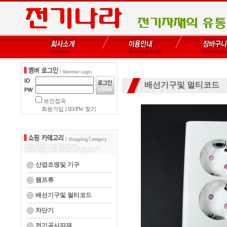
배선기구및 멀티코드
보안접속
회원가입
|
ID/PW 찾기
산업조명및 기구
램프류
배선기구및 멀티코드
차단기
전기공사자재