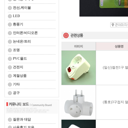
전선,케이블
LED
환풍기
인터폰/비디오폰
논네온/트리
조명
PVC몰드
건전지
(일신)절전1구 
계절상품
기타
공구
(통호)3구접지 
질문과 대답
사용후기 모음