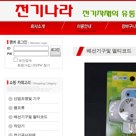
배선기구및 멀티코드
보안접속
회원가입
|
ID/PW 찾기
산업조명및 기구
램프류
배선기구및 멀티코드
차단기
전기공사자재