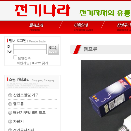
램프류
보안접속
회원가입
|
ID/PW 찾기
산업조명및 기구
램프류
배선기구및 멀티코드
차단기
전기공사자재