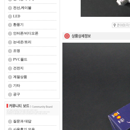
전선,케이블
LED
환풍기
인터폰/비디오폰
논네온/트리
조명
PVC몰드
건전지
계절상품
기타
공구
질문과 대답
사용후기 모음