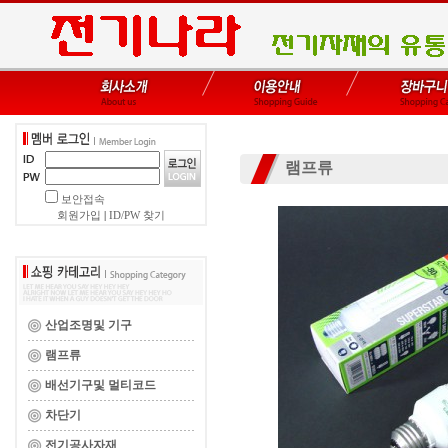
램프류
보안접속
회원가입
|
ID/PW 찾기
산업조명및 기구
램프류
배선기구및 멀티코드
차단기
전기공사자재