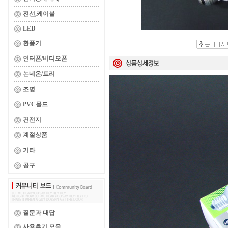
전선,케이블
LED
환풍기
인터폰/비디오폰
논네온/트리
조명
PVC몰드
건전지
계절상품
기타
공구
질문과 대답
사용후기 모음