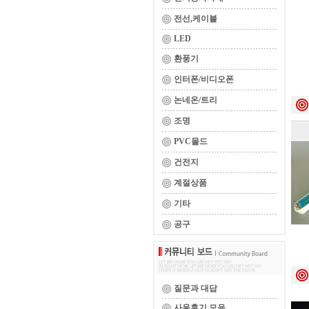
전선,케이블
LED
환풍기
인터폰/비디오폰
논네온/트리
조명
PVC몰드
건전지
계절상품
기타
공구
질문과 대답
사용후기 모음