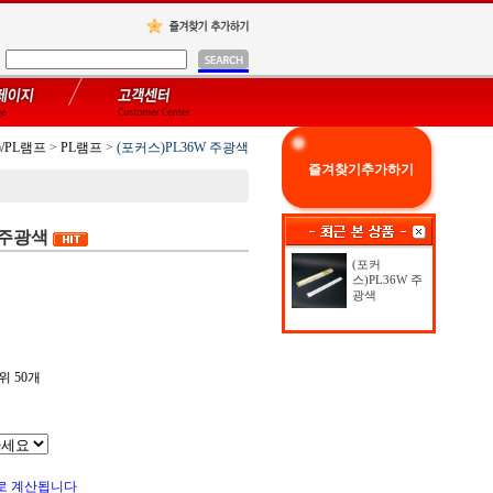
)/PL램프
>
PL램프
>
(포커스)PL36W 주광색
즐겨찾기추가하기
 주광색
(포커
스)PL36W 주
광색
위 50개
로 계산됩니다