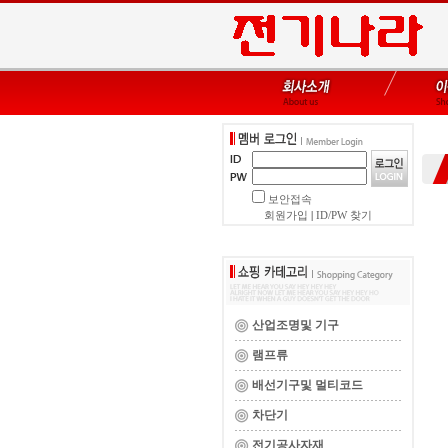
보안접속
회원가입
|
ID/PW 찾기
산업조명및 기구
램프류
배선기구및 멀티코드
차단기
전기공사자재