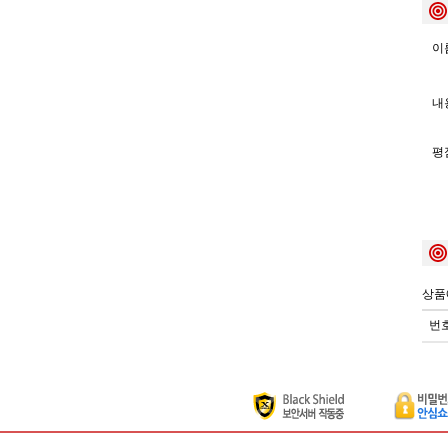
이름
내용
평
상품
번