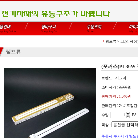
램프류
>
EL(삼파장
램프류
(포커스)PL36W
브랜드 : 시그마
소비자가 :
2,000
원
판매가격 :
1,040
원
판매단위 1개 // 포장단
수량
EA
색상 :
주문시 부가세가 별도