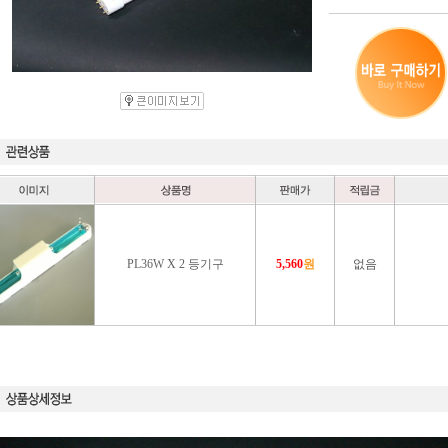
PL36W X 2 등기구
5,560
원
없음