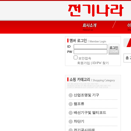
총 
보안접속
회원가입
|
ID/PW 찾기
산업조명및 기구
램프류
배선기구및 멀티코드
차단기
전기공사자재