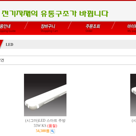
LED
2건
(시그마)LED 스마트 주방
(
55W KS
(품절)
54,500원