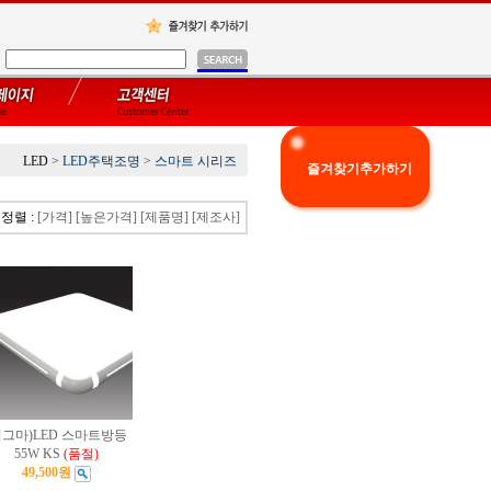
LED
>
LED주택조명
>
스마트 시리즈
즐겨찾기추가하기
정렬 :
[가격]
[높은가격]
[제품명]
[제조사]
시그마)LED 스마트방등
55W KS
(품절)
49,500원