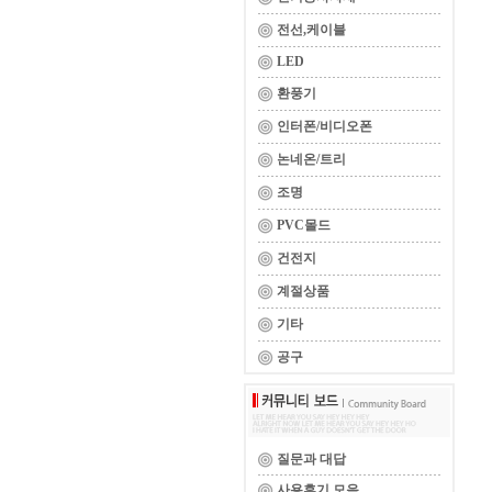
전선,케이블
LED
환풍기
인터폰/비디오폰
논네온/트리
조명
PVC몰드
건전지
계절상품
기타
공구
질문과 대답
사용후기 모음