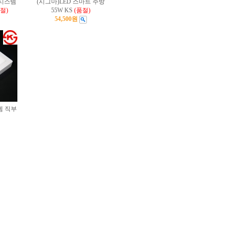
 시스템
(시그마)LED 스마트 주방
절)
55W KS
(품절)
54,500원
템 직부