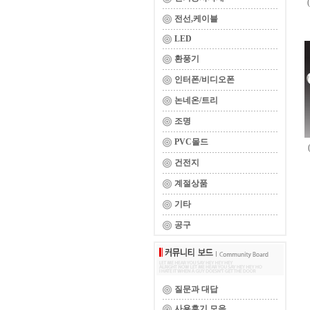
전선,케이블
LED
환풍기
인터폰/비디오폰
논네온/트리
조명
PVC몰드
건전지
계절상품
기타
공구
질문과 대답
사용후기 모음