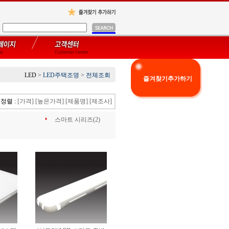
LED
>
LED주택조명
>
전체조회
즐겨찾기추가하기
정렬 :
[가격]
[높은가격]
[제품명]
[제조사]
스마트 시리즈(2)