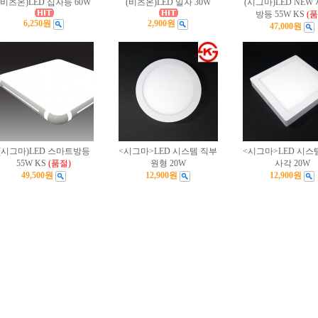
(비츠온)LED 십자등 60W
(비츠온)LED 일자 30W
(시그마)LED NEW
방등 55W KS
(품
6,250원
2,900원
47,000원
(시그마)LED 스마트방등
<시그마>LED 시스템 직부
<시그마>LED 시스
55W KS
(품절)
원형 20W
사각 20W
49,500원
12,900원
12,900원