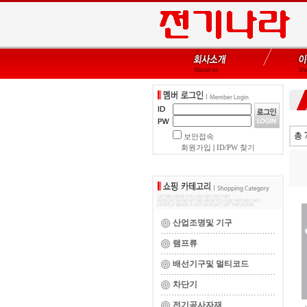
총 
보안접속
회원가입
|
ID/PW 찾기
산업조명및 기구
램프류
배선기구및 멀티코드
차단기
전기공사자재