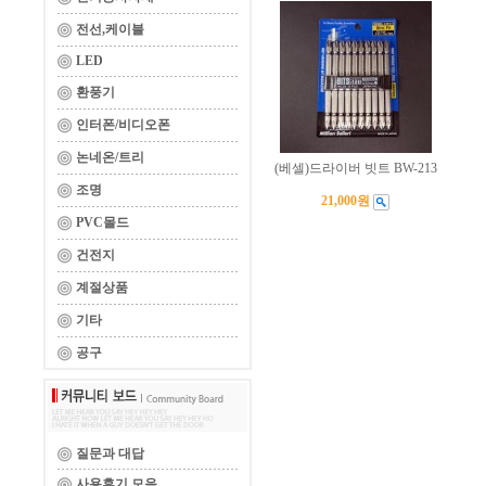
전선,케이블
LED
환풍기
인터폰/비디오폰
논네온/트리
(베셀)드라이버 빗트 BW-213
조명
21,000원
PVC몰드
건전지
계절상품
기타
공구
질문과 대답
사용후기 모음