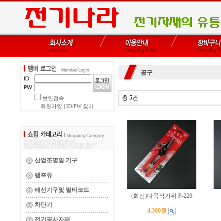
공구
총 5건
보안접속
회원가입
|
ID/PW 찾기
산업조명및 기구
램프류
배선기구및 멀티코드
(화신)다목적가위 P-220
차단기
4,300원
전기공사자재